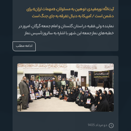
آیت‌الله نورمفیدی: توهین به مسئولان، «مهمات ارزان» برای
دشمن است / آمریکا به دنبال تفرقه به جای جنگ است
نماینده ولی فقیه در استان گلستان و امام جمعه گرگان، امروز در
خطبه‌های نماز جمعه این شهر، با اشاره به سالروز تأسیس نماز
جمعه در نظام مقدس اسلامی، به تبیین ابعاد مختلف تقوا،
ادامه مطلب
اهمیت یاد خدا و تحلیل راهبردهای دشمن پرداخت و در بخشی از
سخنان خود، نسبت به توهین‌های اخیر به مسئولان نظام هشدار
داد.
دو مرداد 1405