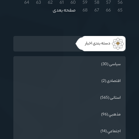
64
63
62
61
60
59
58
57
56
65
66
67
68
صفحه بعدی
دسته بندی اخبار
سیاسی (30)
اقتصادی (2)
استانی (565)
مذهبي (96)
اجتماعي (14)