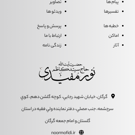
پیام ها
تصاویر
تفسیرها
ویدئو ها
خطبه ها
پرسش و پاسخ
اماکن
ارتباط با ما
آثار
زندگی نامه
گرگان، خيابان شهيد رجايي، کوچه گلشن دهم، کوي
سرچشمه، جنب مصلي، دفتر نماينده ولي فقيه در استان
گلستان و امام جمعه گرگان
noormofidi.ir