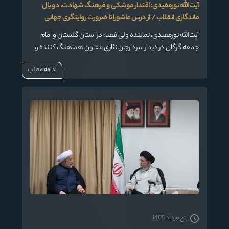
آیت‌الله نورمفیدی: اقتدار موشکی و فرهنگ شهادت، دو بال
ماندگاری انقلاب / از درس عاشورا تا ضرورت روایتگری جهانی
آیت‌الله نورمفیدی، نماینده ولی فقیه در استان گلستان و امام
جمعه گرگان در دیدار سردارجان نثاری معاون هماهنگ کننده و
امور مجلس بنیاد حفظ آثار و نشر ارزش‌های دفاع مقدس با ایشان
ادامه مطلب
، ضمن اشاره به دستاوردهای اخیر نیروهای مسلح، اظهار داشت:
پنج مرداد 1405