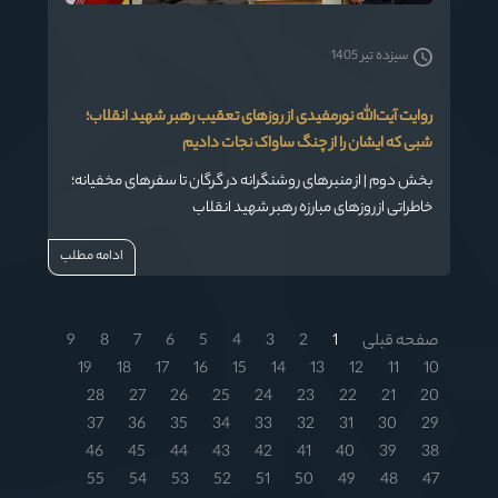
سیزده تیر 1405
روایت آیت‌الله نورمفیدی از روزهای تعقیب رهبر شهید انقلاب؛
شبی که ایشان را از چنگ ساواک نجات دادیم
بخش دوم | از منبرهای روشنگرانه در گرگان تا سفرهای مخفیانه؛
خاطراتی از روزهای مبارزه رهبر شهید انقلاب
ادامه مطلب
صفحه قبلی
1
2
3
4
5
6
7
8
9
19
18
17
16
15
14
13
12
11
10
28
27
26
25
24
23
22
21
20
37
36
35
34
33
32
31
30
29
46
45
44
43
42
41
40
39
38
55
54
53
52
51
50
49
48
47