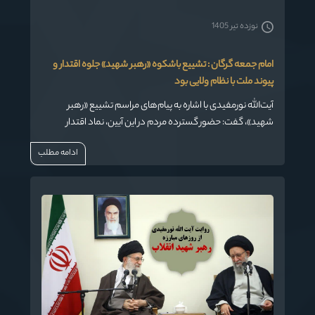
نوزده تیر 1405
امام جمعه گرگان : تشییع باشکوه «رهبر شهید» جلوه اقتدار و
پیوند ملت با نظام ولایی بود
آیت‌الله نورمفیدی با اشاره به پیام‌های مراسم تشییع «رهبر
شهید»، گفت: حضور گسترده مردم در این آیین، نماد اقتدار
جمهوری اسلامی، پیوند عمیق ملت با نظام ولایی و ایستادگی در
ادامه مطلب
مسیر مقاومت بود و جنایت عاملان این حادثه باید از مسیر حقوقی
در دادگاه‌های داخلی و بین‌المللی پیگیری شود