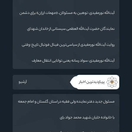
جهان در حال تغییر
آیت‌الله نورمفیدی: توهین به مسئولان، «مهمات ارزان» برای دشمن
است / آمریکا به دنبال تفرقه به جای جنگ است
نمایندگان حضرت آیت‌الله العظمی سیستانی از خاندان شهدای
«جنگ رمضان» در گلستان تجلیل کردند
روایت آیت‌الله نورمفیدی از سیاسی‌ترین فینال فوتبال تاریخ؛ وقتی
ورزش جای سیاست می‌نشیند
آیت‌الله نورمفیدی: سواد رسانه یعنی توانایی انتقال معارف
اهل‌بیت(ع) به زبان مردم
پربازدیدترین اخبار
آرشیو
مسئول جدید دفتر نماینده ولی فقیه در استان گلستان و امام جمعه
گرگان معرفی شد
با خانواده خلبان شهید محمد جواد بای