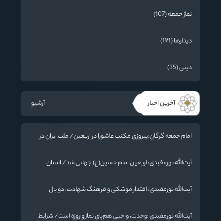
نماز جمعه (107)
دیدارها (191)
دینی (35)
آخرین اخبار
آرشیو
امام جمعه گرگان:پیروزی مکتب عاشورا در اربعین/ ملت ایران در
برابر استکبار تسلیم نمی‌شود
آیت‌الله نورمفیدی: اربعین امام حسین(ع) جهانی شد/ استان
گلستان الگوی وحدت اسلامی است/ تهمت به مسئولان حد شرعی
دارد
آیت‌الله نورمفیدی: اقتدار موشکی و فرهنگ شهادت، دو بال
ماندگاری انقلاب / از درس عاشورا تا ضرورت روایتگری جهانی
آیت‌الله نورمفیدی :وحدت، واجبی هم‌پای نماز و روزه است/ شرایط