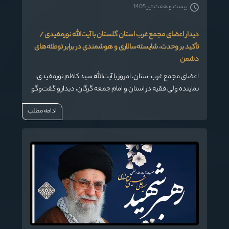
بیست و هفت تیر 1405
دیدار اعضای مجمع غرب استان گلستان با آیت‌الله نورمفیدی /
تأکید بر وحدت، شایسته‌سالاری و هوشمندی در برابر توطئه‌های
دشمن
اعضای مجمع غرب استان، امروز با آیت‌الله سید کاظم نورمفیدی،
نماینده ولی فقیه در استان و امام جمعه گرگان، دیدار و گفت‌وگو
کردند. این دیدار حاوی نکات راهبردی درباره مسائل داخلی،
ادامه مطلب
مدیریت کشور، ضرورت اتحاد و هوشمندی در برابر دشمنان بود.