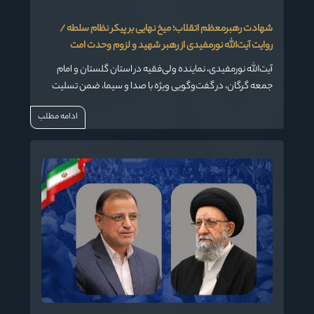
شهادت رهبرمعظم اتقلاب؛ میخ نهایی بر پیکر نظام سلطه /
روایت آیت‌الله نورمفیدی از رهبر شهید و لزوم وحدت امت
آیت‌الله نورمفیدی، نماینده ولی‌فقیه در استان گلستان و امام
جمعه گرگان، در گفت‌وگویی ویژه با صدا و سیما، ضمن تسلیت
شهادت رهبر شهید انقلاب، به تبیین ابعاد سیاسی، فقهی و
ادامه مطلب
اجتماعی این واقعه عظیم پرداخت و بر نقش محوری ولایت‌فقیه،
ضرورت وحدت اسلامی و الگوی مدیریتی استان گلستان تأکید
کرد