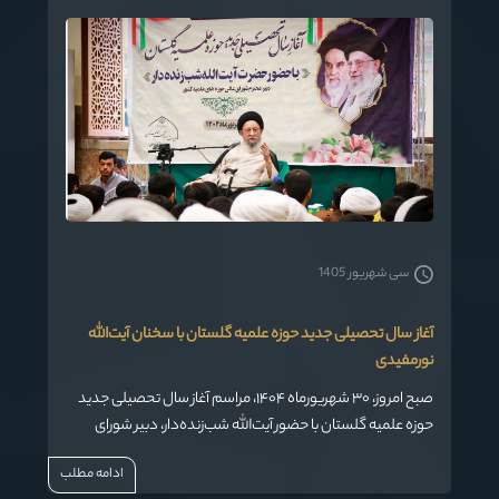
با شرایط زمان و مکان، به این مسئولیت پاسخ دهند.»
سی شهریور 1405
آغاز سال تحصیلی جدید حوزه علمیه گلستان با سخنان آیت‌الله
نورمفیدی
صبح امروز، ۳۰ شهریورماه ۱۴۰۴، مراسم آغاز سال تحصیلی جدید
حوزه علمیه گلستان با حضور آیت‌الله شب‌زنده‌دار، دبیر شورای
عالی حوزه‌های علمیه کشور آیت‌الله سیدکاظم نورمفیدی،
ادامه مطلب
نماینده ولی فقیه در استان گلستان و امام جمعه گرگان و جمعی