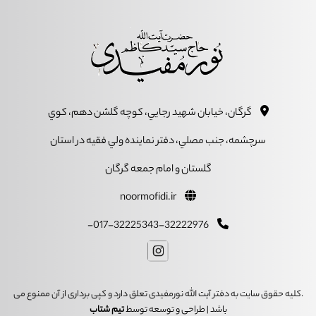
گرگان، خيابان شهيد رجايي، کوچه گلشن دهم، کوي
سرچشمه، جنب مصلي، دفتر نماينده ولي فقيه در استان
گلستان و امام جمعه گرگان
noormofidi.ir
017-32225343-32222976-
.کلیه حقوق سایت به دفتر آیت الله نورمفیدی تعلق دارد و کپی برداری از آن ممنوع می
باشد | طراحی و توسعه توسط
تیم شتاب