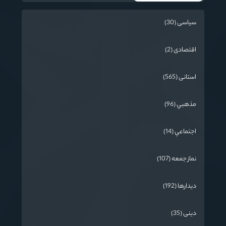
سیاسی (30)
اقتصادی (2)
استانی (565)
مذهبي (96)
اجتماعي (14)
نماز جمعه (107)
دیدارها (192)
دینی (35)