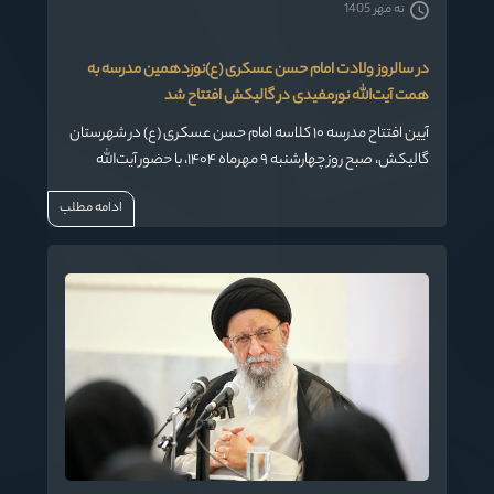
نه مهر 1405
در سالروز ولادت امام حسن عسکری (ع)نوزدهمین مدرسه به
همت آیت‌الله نورمفیدی در گالیکش افتتاح شد
آیین افتتاح مدرسه ۱۰ کلاسه امام حسن عسکری (ع) در شهرستان
گالیکش، صبح روز چهارشنبه ۹ مهرماه ۱۴۰۴، با حضور آیت‌الله
سیدکاظم نورمفیدی ـ نماینده ولی فقیه در استان گلستان و امام
ادامه مطلب
جمعه گرگان برگزار شد.