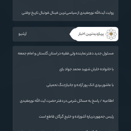
«جنگ رمضان» در گلستان تجلیل کردند
روایت آیت‌الله نورمفیدی از سیاسی‌ترین فینال فوتبال تاریخ؛ وقتی
ورزش جای سیاست می‌نشیند
پربازدیدترین اخبار
آرشیو
مسئول جدید دفتر نماینده ولی فقیه در استان گلستان و امام جمعه
گرگان معرفی شد
با خانواده خلبان شهید محمد جواد بای
با عاشور بردی اتک پور آزاده و جانبازجنگ تحمیلی
اطلاعیه / پاسخ به مسائل شرعی در دفتر حضرت آیت الله نورمفیدی
رئیس جمهور درباره آشوراده و خلیج گرگان قاطع است