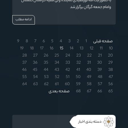
با حضور آیت الله نورمفیدی نماینده ولی فقیه دراستان گلستان
وامام جمعه گرگان برگزار شد
ادامه مطلب
صفحه قبلی
1
2
3
4
5
6
7
8
9
19
18
17
16
15
14
13
12
11
10
28
27
26
25
24
23
22
21
20
37
36
35
34
33
32
31
30
29
46
45
44
43
42
41
40
39
38
55
54
53
52
51
50
49
48
47
64
63
62
61
60
59
58
57
56
65
66
67
68
صفحه بعدی
دسته بندی اخبار