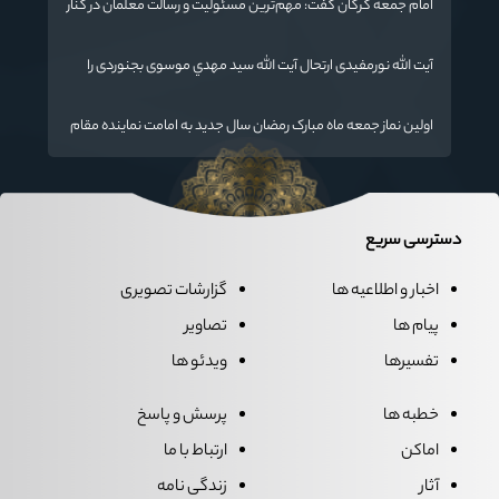
امام جمعه گرگان گفت: مهم‌ترین مسئولیت و رسالت معلمان در کنار
تدریس علم به دانش‌آموزان، انسان‌سازی و تربیت نیروهای موثر و
مفید برای آینده ایران اسلامی است.
آیت الله نورمفیدی ارتحال آیت الله سيد مهدي موسوی بجنوردی را
تسلیت گفت
اولین نماز جمعه ماه مبارک رمضان سال جدید به امامت نماینده مقام
معظم رهبری دراستان گلستان اقامه می گردد.
دسترسی سریع
اخبار و اطلاعیه ها
گزارشات تصویری
پیام ها
تصاویر
تفسیرها
ویدئو ها
خطبه ها
پرسش و پاسخ
اماکن
ارتباط با ما
آثار
زندگی نامه