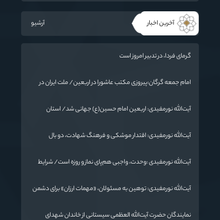
آخرین اخبار
آرشیو
گرمای فردا، در تدبیر امروز است
امام جمعه گرگان:پیروزی مکتب عاشورا در اربعین/ ملت ایران در
برابر استکبار تسلیم نمی‌شود
آیت‌الله نورمفیدی: اربعین امام حسین(ع) جهانی شد/ استان
گلستان الگوی وحدت اسلامی است/ تهمت به مسئولان حد شرعی
دارد
آیت‌الله نورمفیدی: اقتدار موشکی و فرهنگ شهادت، دو بال
ماندگاری انقلاب / از درس عاشورا تا ضرورت روایتگری جهانی
آیت‌الله نورمفیدی :وحدت، واجبی هم‌پای نماز و روزه است/ شرایط
جهان در حال تغییر
آیت‌الله نورمفیدی: توهین به مسئولان، «مهمات ارزان» برای دشمن
است / آمریکا به دنبال تفرقه به جای جنگ است
نمایندگان حضرت آیت‌الله العظمی سیستانی از خاندان شهدای