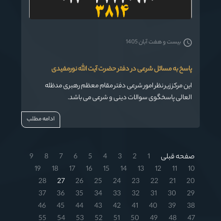
بیست و هفت آبان 1405
پاسخ به مسائل شرعی در دفتر حضرت آیت الله نورمفیدی
این مرکز زیر نظر امور شرعی دفتر مقام معظم رهبری مدظله
العالی پاسخگوی سوالات دینی و شرعی می باشد.
ادامه مطلب
صفحه قبلی
1
2
3
4
5
6
7
8
9
19
18
17
16
15
14
13
12
11
10
28
27
26
25
24
23
22
21
20
37
36
35
34
33
32
31
30
29
46
45
44
43
42
41
40
39
38
55
54
53
52
51
50
49
48
47