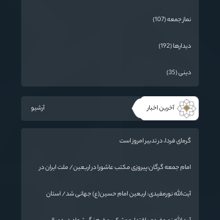
نماز جمعه (107)
دیدارها (192)
دینی (35)
آخرین اخبار
آرشیو
گرمای فردا، در تدبیر امروز است
امام جمعه گرگان:پیروزی مکتب عاشورا در اربعین/ ملت ایران در
برابر استکبار تسلیم نمی‌شود
آیت‌الله نورمفیدی: اربعین امام حسین(ع) جهانی شد/ استان
گلستان الگوی وحدت اسلامی است/ تهمت به مسئولان حد شرعی
دارد