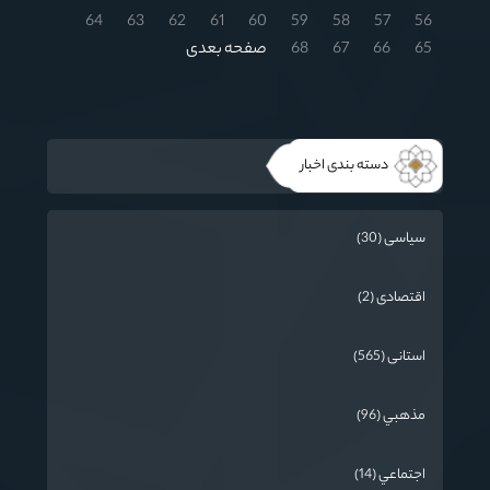
64
63
62
61
60
59
58
57
56
65
66
67
68
صفحه بعدی
دسته بندی اخبار
سیاسی (30)
اقتصادی (2)
استانی (565)
مذهبي (96)
اجتماعي (14)