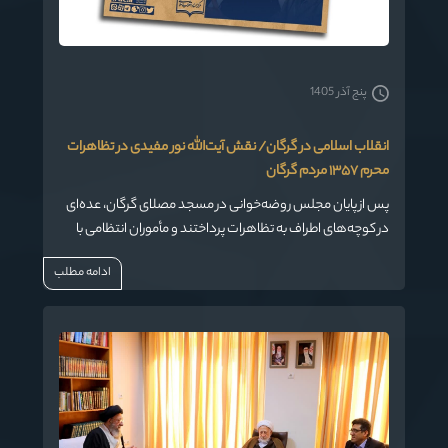
پنج آذر 1405
انقلاب اسلامی در گرگان/ نقش آیت‌الله نور مفیدی در تظاهرات
محرم ۱۳۵۷ مردم گرگان
پس از پایان مجلس روضه‌خوانی در مسجد مصلای گرگان، عده‌ای
در کوچه‌های اطراف به تظاهرات پرداختند و مأموران انتظامی با
شکلیک گاز اشک‌آور و تیرهوایی آن‌ها را متفرق کرد. در مسجد
ادامه مطلب
میدان عباسعلی نیز آقای نورمفیدی به منبر رفته و در سخنان خود
به دولت نظامی ارتشبد ازهاری و شاه حمله کرد.