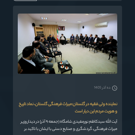
ده آذر 1405
نماینده ولی فقیه در گلستان:میراث‌ فرهنگی گلستان، نماد تاریخ
و هویت مردم این دیار است
آیت الله سیدکاظم نورمفیدی شامگاه (جمعه ٩ آذر) در دیدار وزیر
میراث فرهنگی، گردشگری و صنایع دستی با ایشان با تاکید بر