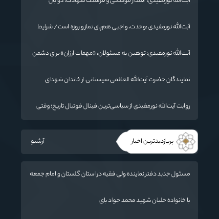
آیت‌الله نورمفیدی: اقتدار موشکی و فرهنگ شهادت، دو بال
ماندگاری انقلاب / از درس عاشورا تا ضرورت روایتگری جهانی
آیت‌الله نورمفیدی :وحدت، واجبی هم‌پای نماز و روزه است/ شرایط
جهان در حال تغییر
آیت‌الله نورمفیدی: توهین به مسئولان، «مهمات ارزان» برای دشمن
است / آمریکا به دنبال تفرقه به جای جنگ است
نمایندگان حضرت آیت‌الله العظمی سیستانی از خاندان شهدای
«جنگ رمضان» در گلستان تجلیل کردند
روایت آیت‌الله نورمفیدی از سیاسی‌ترین فینال فوتبال تاریخ؛ وقتی
ورزش جای سیاست می‌نشیند
پربازدیدترین اخبار
آرشیو
مسئول جدید دفتر نماینده ولی فقیه در استان گلستان و امام جمعه
گرگان معرفی شد
با خانواده خلبان شهید محمد جواد بای