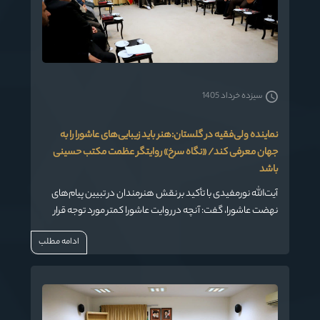
سیزده خرداد 1405
نماینده ولی‌فقیه در گلستان:هنر باید زیبایی‌های عاشورا را به
جهان معرفی کند/ «نگاه سرخ» روایتگر عظمت مکتب حسینی
باشد
آیت‌الله نورمفیدی با تأکید بر نقش هنرمندان در تبیین پیام‌های
نهضت عاشورا، گفت: آنچه در روایت عاشورا کمتر مورد توجه قرار
گرفته، زیبایی‌ها، عظمت‌ها و جلوه‌های انسانی و الهی این حماسه
ادامه مطلب
بزرگ است و جشنواره ملی عکس «نگاه سرخ» می‌تواند بستری
برای نمایش این ابعاد مغفول‌مانده به جامعه و جهان باشد.