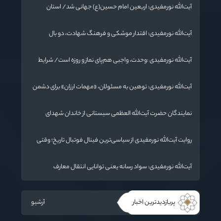
آیت‌الله نورمفیدی: اربعین امام حسین(ع) جهانی شد/ استان
گلستان الگوی وحدت اسلامی است/ تهمت به مسئولان حد شرعی
دارد
آیت‌الله نورمفیدی: اقتدار موشکی و فرهنگ شهادت، دو بال
ماندگاری انقلاب / از درس عاشورا تا ضرورت روایتگری جهانی
آیت‌الله نورمفیدی :وحدت، واجبی هم‌پای نماز و روزه است/ شرایط
جهان در حال تغییر
آیت‌الله نورمفیدی: توهین به مسئولان، «مهمات ارزان» برای دشمن
است / آمریکا به دنبال تفرقه به جای جنگ است
نمایندگان حضرت آیت‌الله العظمی سیستانی از خاندان شهدای
«جنگ رمضان» در گلستان تجلیل کردند
روایت آیت‌الله نورمفیدی از سیاسی‌ترین فینال فوتبال تاریخ؛ وقتی
ورزش جای سیاست می‌نشیند
آیت‌الله نورمفیدی: سواد رسانه یعنی توانایی انتقال معارف
اهل‌بیت(ع) به زبان مردم
پربازدیدترین اخبار
آرشیو