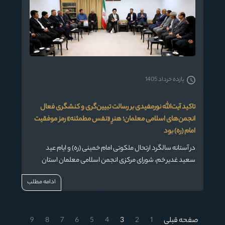
یازده خرداد 1405
تاکید آیت‌الله نورمفیدی بر رسالت تبیین‌گری و کنشگری فعال
انجمن‌های اسلامی معلمان؛ هنرِ «نفس مطمئنه» رمز موفقیت
امام (ره) بود
در آستانه سالگرد ارتحال ملکوتی امام خمینی (ره) و ایام عید
سعید غدیر خم، شورای مرکزی انجمن اسلامی معلمان استان
گلستان با حضرت آیت‌الله سیدکاظم نورمفیدی، نماینده
ادامه مطلب
ولی‌فقیه در استان و امام جمعه گرگان دیدار کردند.
صفحه قبلی
1
2
3
4
5
6
7
8
9