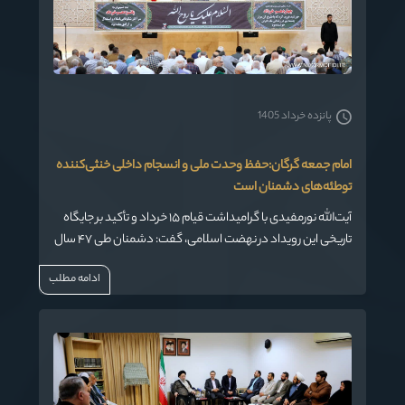
پانزده خرداد 1405
امام جمعه گرگان:حفظ وحدت ملی و انسجام داخلی خنثی‌کننده
توطئه‌های دشمنان است
آیت‌الله نورمفیدی با گرامیداشت قیام ۱۵ خرداد و تأکید بر جایگاه
تاریخی این رویداد در نهضت اسلامی، گفت: دشمنان طی ۴۷ سال
گذشته با ابزارهای مختلف از جنگ و تحریم تا فشارهای سیاسی و
ادامه مطلب
رسانه‌ای به دنبال تضعیف جمهوری اسلامی بوده‌اند، اما ملت
ایران با حفظ وحدت و تبعیت از رهبری، همه این توطئه‌ها را ناکام
گذاشته است.