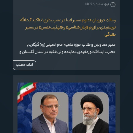
نوزده خرداد 1405
رسالتِ حوزویان، تداوم مسیر انبیا در عصر بیداری / تأکید آیت‌الله
نورمفیدی بر لزوم «زمان‌شناسی» و «تهذیب نفس» در مسیر
طلبگی
مدیر، معاونین و طلاب حوزه علمیه امام خمینی (ره) گرگان، با
حضرت آیت‌الله نورمفیدی، نماینده ولی فقیه در استان گلستان و
مؤسس این حوزه علمیه دیدار و گفتگو کردند. ایشان در این
ادامه مطلب
نشست صمیمانه، ضمن تبیین جایگاه رفیع و حساس طلبگی،
طلاب جوان را به پاسداشت این میراث گران‌سنگ و پیمودن مسیر
اخلاص و بصیرت دعوت کردند.