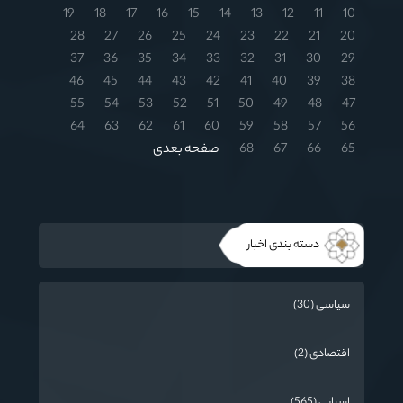
19
18
17
16
15
14
13
12
11
10
28
27
26
25
24
23
22
21
20
37
36
35
34
33
32
31
30
29
46
45
44
43
42
41
40
39
38
55
54
53
52
51
50
49
48
47
64
63
62
61
60
59
58
57
56
65
66
67
68
صفحه بعدی
دسته بندی اخبار
سیاسی (30)
اقتصادی (2)
استانی (565)