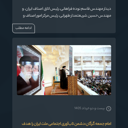
دیدار مهندس قاسم نوده فراهانی، رئیس اتاق اصناف ایران، و
مهندس حسین شریعتمدار طهرانی، رئیس مرکز امور اصناف و
بازرگانان، به همراه اعضای مجمع امور صنفی استان گلستان با
ادامه مطلب
حضرت آیت‌الله سیدکاظم نورمفیدی، نماینده ولی‌فقیه در استان
گلستان و امام‌جمعه گرگان برگزار شد.
بیست و دو خرداد 1405
امام جمعه گرگان:دشمن تاب‌آوری اجتماعی ملت ایران را هدف