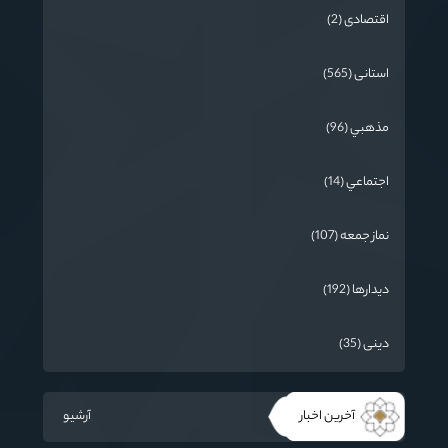
اقتصادی (2)
استانی (565)
مذهبي (96)
اجتماعي (14)
نماز جمعه (107)
دیدارها (192)
دینی (35)
آخرین اخبار
آرشیو