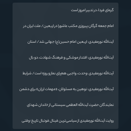
گرمای فردا، در تدبیر امروز است
امام جمعه گرگان:پیروزی مکتب عاشورا در اربعین/ ملت ایران در
برابر استکبار تسلیم نمی‌شود
آیت‌الله نورمفیدی: اربعین امام حسین(ع) جهانی شد/ استان
گلستان الگوی وحدت اسلامی است/ تهمت به مسئولان حد شرعی
دارد
آیت‌الله نورمفیدی: اقتدار موشکی و فرهنگ شهادت، دو بال
ماندگاری انقلاب / از درس عاشورا تا ضرورت روایتگری جهانی
آیت‌الله نورمفیدی :وحدت، واجبی هم‌پای نماز و روزه است/ شرایط
جهان در حال تغییر
آیت‌الله نورمفیدی: توهین به مسئولان، «مهمات ارزان» برای دشمن
است / آمریکا به دنبال تفرقه به جای جنگ است
نمایندگان حضرت آیت‌الله العظمی سیستانی از خاندان شهدای
«جنگ رمضان» در گلستان تجلیل کردند
روایت آیت‌الله نورمفیدی از سیاسی‌ترین فینال فوتبال تاریخ؛ وقتی
ورزش جای سیاست می‌نشیند