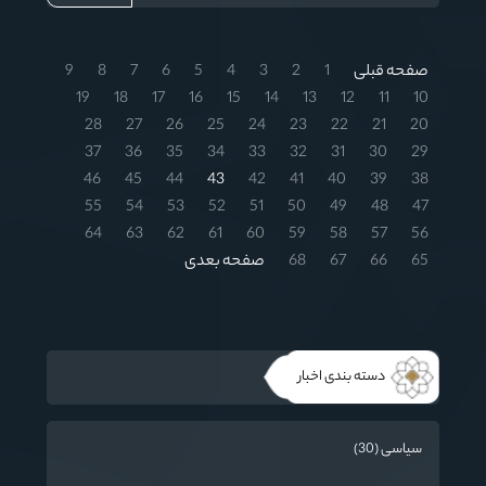
صفحه قبلی
1
2
3
4
5
6
7
8
9
19
18
17
16
15
14
13
12
11
10
28
27
26
25
24
23
22
21
20
37
36
35
34
33
32
31
30
29
46
45
44
43
42
41
40
39
38
55
54
53
52
51
50
49
48
47
64
63
62
61
60
59
58
57
56
65
66
67
68
صفحه بعدی
دسته بندی اخبار
سیاسی (30)