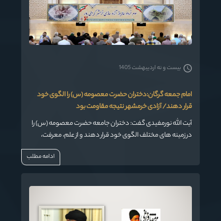
بیست و نه اردیبهشت 1405
امام جمعه گرگان:دختران حضرت معصومه (س) را الگوی خود
قرار دهند/ آزادی خرمشهر نتیجه مقاومت بود
آیت الله نورمفیدی گفت: دختران جامعه حضرت معصومه (س) را
در زمینه های مختلف الگوی خود قرار دهند و از علم، معرفت،
عبادت و جهاد حضرت معصومه (س) الگو بگیرند و باید افتخار
ادامه مطلب
کنند که شخصیتی همچون آن حضرت الگوی آنها باشد