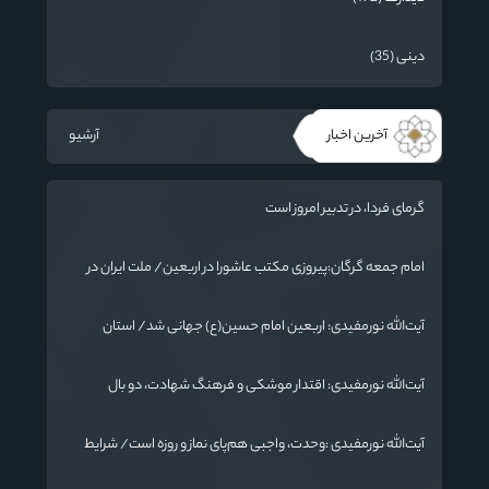
دینی (35)
آخرین اخبار
آرشیو
گرمای فردا، در تدبیر امروز است
امام جمعه گرگان:پیروزی مکتب عاشورا در اربعین/ ملت ایران در
برابر استکبار تسلیم نمی‌شود
آیت‌الله نورمفیدی: اربعین امام حسین(ع) جهانی شد/ استان
گلستان الگوی وحدت اسلامی است/ تهمت به مسئولان حد شرعی
دارد
آیت‌الله نورمفیدی: اقتدار موشکی و فرهنگ شهادت، دو بال
ماندگاری انقلاب / از درس عاشورا تا ضرورت روایتگری جهانی
آیت‌الله نورمفیدی :وحدت، واجبی هم‌پای نماز و روزه است/ شرایط
جهان در حال تغییر