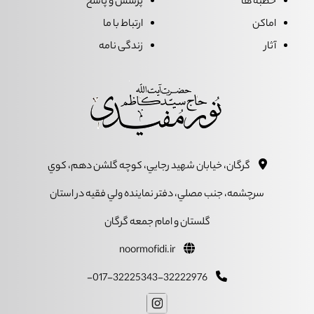
خطبه ها
پرسش و پاسخ
اماکن
ارتباط با ما
آثار
زندگی نامه
گرگان، خيابان شهيد رجايي، کوچه گلشن دهم، کوي
سرچشمه، جنب مصلي، دفتر نماينده ولي فقيه در استان
گلستان و امام جمعه گرگان
noormofidi.ir
017-32225343-32222976-