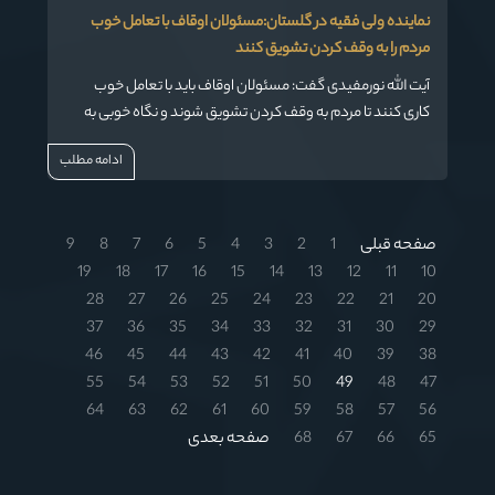
نماینده ولی فقیه در گلستان:مسئولان اوقاف با تعامل خوب
مردم را به وقف کردن تشویق کنند
آیت الله نورمفیدی گفت: مسئولان اوقاف باید با تعامل خوب
کاری کنند تا مردم به وقف کردن تشویق شوند و نگاه خوبی به
این مسئله داشته باشند.
ادامه مطلب
صفحه قبلی
1
2
3
4
5
6
7
8
9
19
18
17
16
15
14
13
12
11
10
28
27
26
25
24
23
22
21
20
37
36
35
34
33
32
31
30
29
46
45
44
43
42
41
40
39
38
55
54
53
52
51
50
49
48
47
64
63
62
61
60
59
58
57
56
65
66
67
68
صفحه بعدی