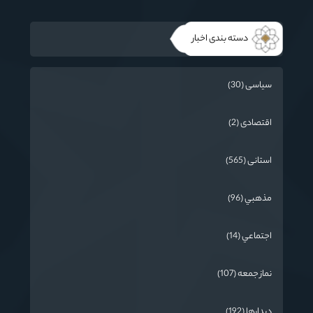
دسته بندی اخبار
سیاسی (30)
اقتصادی (2)
استانی (565)
مذهبي (96)
اجتماعي (14)
نماز جمعه (107)
دیدارها (192)