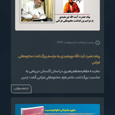
بیست و هشت اردیبهشت 1405
پیام حضرت آیت الله نورمفیدی به مراسم بزرگداشت مختومقلی
فراغی
نماینده مقام معظم رهبری در استان گلستان در پیامی به
مناسبت بزرگداشت شاعر عارف مختومقلی فراغی گفت: چنین
رادمردانی که از بینش الهی سیراب گشته اند، همواره یاد و
ادامه مطلب
خاطرشان در ذهن همه ی انسان های حق طلب جهان باقی
خواهد ماند و گرامیداشت آنان در حقیقت گرامیداشت راه انبیای
الهی و بندگان صالح خداست.