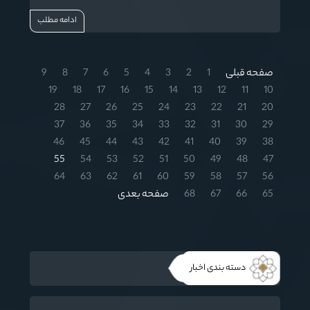
ادامه مطلب
صفحه قبلی
1
2
3
4
5
6
7
8
9
19
18
17
16
15
14
13
12
11
10
28
27
26
25
24
23
22
21
20
37
36
35
34
33
32
31
30
29
46
45
44
43
42
41
40
39
38
55
54
53
52
51
50
49
48
47
64
63
62
61
60
59
58
57
56
65
66
67
68
صفحه بعدی
دسته بندی اخبار