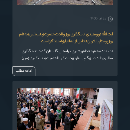
ده آذر 1405
آیت الله نورمفیدی :نامگذاری روز ولادت حضرت زینب (س) به نام
روز پرستار بالاترین تجلیل از مقام ارزشمند آنهاست
نماینده مقام معظم رهبری دراستان گلستان گفت : نامگذاری
سالروز ولادت بزرگ پرستار نهضت کربلا حضرت زینب کبری (س)
بنام روز پرستار بالاترین تجلیل از مقام ارزشمند جامعه پرستاری
ادامه مطلب
است که یقین داریم خدای متعال هم شاکر این عزیزان خواهد
بود.