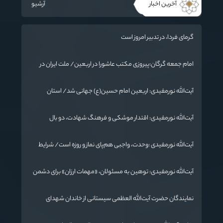
آخرین اخبار
آرشیو
گرمای فردا، در تدبیر امروز است
امام جمعه گرگان:پیروزی مکتب عاشورا در اربعین/ ملت ایران در
برابر استکبار تسلیم نمی‌شود
آیت‌الله نورمفیدی: اربعین امام حسین(ع) جهانی شد/ استان
گلستان الگوی وحدت اسلامی است/ تهمت به مسئولان حد شرعی
دارد
آیت‌الله نورمفیدی: اقتدار موشکی و فرهنگ شهادت، دو بال
ماندگاری انقلاب / از درس عاشورا تا ضرورت روایتگری جهانی
آیت‌الله نورمفیدی :وحدت، واجبی هم‌پای نماز و روزه است/ شرایط
جهان در حال تغییر
آیت‌الله نورمفیدی: توهین به مسئولان، «مهمات ارزان» برای دشمن
است / آمریکا به دنبال تفرقه به جای جنگ است
نمایندگان حضرت آیت‌الله العظمی سیستانی از خاندان شهدای
«جنگ رمضان» در گلستان تجلیل کردند