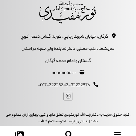
گرگان، خيابان شهيد رجايي، کوچه گلشن دهم، کوي
سرچشمه، جنب مصلي، دفتر نماينده ولي فقيه در استان
گلستان و امام جمعه گرگان
noormofidi.ir
017-32225343-32222976-
.کلیه حقوق سایت به دفتر آیت الله نورمفیدی تعلق دارد و کپی برداری از آن ممنوع می
باشد | طراحی و توسعه توسط
تیم شتاب