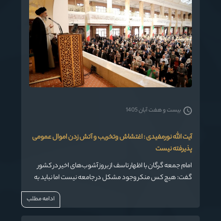
بیست و هفت آبان 1405
آیت الله نورمفیدی : اغتشاش وتخریب و آتش زدن اموال عمومی
پذیرفته نیست
امام جمعه گرگان با اظهار تاسف از بروز آشوب‌های اخیر در کشور
گفت: هیچ کس منکر وجود مشکل در جامعه نیست اما نباید به
بهانه آن عده‌ای اقدام به اغتشاش و تخریب و آتش‌زدن اموال
ادامه مطلب
عمومی و کشتن افراد و شهروندان کنند.