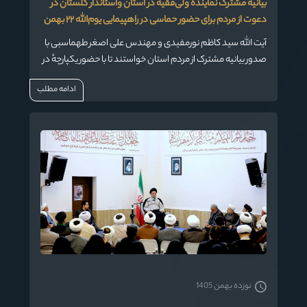
بیانیهٔ مشترک نمایندهٔ ولی‌فقیه در استان واستاندار گلستان در
دعوت از مردم برای حضور حماسی در راهپیمایی یوم‌الله ۲۲ بهمن
آیت الله سید کاظم نورمفیدی و مهندس علی اصغر طهماسبی با
صدور بیانیه مشترک از مردم استان خواستند تا با حضور یکپارچهٔ در
روز ۲۲ بهمن پاسخ طوفانی به همهٔ تهدیدها، از جنایت رژیم
ادامه مطلب
صهیونیستی در غزه تا ادعاهای پوچ امریکا را به نمایش بگذارند.
نوزده بهمن 1405