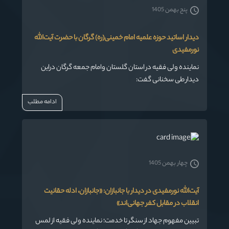
پنج بهمن 1405
دیدار اساتید حوزه علمیه امام خمینی(ره) گرگان با حضرت آیت‌الله
نورمفیدی
نماینده ولی فقیه در استان گلستان وامام جمعه گرگان دراین
دیدار طی سخنانی گفت:
ادامه مطلب
چهار بهمن 1405
آیت‌الله نورمفیدی در دیدار با جانبازان: «جانبازان، ادله حقانیت
انقلاب در مقابل کفر جهانی‌اند»
تبیین مفهوم جهاد از سنگر تا خدمت؛ نماینده ولی فقیه از لمس