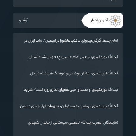
آخرین اخبار
آرشیو
امام جمعه گرگان:پیروزی مکتب عاشورا در اربعین/ ملت ایران در
برابر استکبار تسلیم نمی‌شود
آیت‌الله نورمفیدی: اربعین امام حسین(ع) جهانی شد/ استان
گلستان الگوی وحدت اسلامی است/ تهمت به مسئولان حد شرعی
دارد
آیت‌الله نورمفیدی: اقتدار موشکی و فرهنگ شهادت، دو بال
ماندگاری انقلاب / از درس عاشورا تا ضرورت روایتگری جهانی
آیت‌الله نورمفیدی :وحدت، واجبی هم‌پای نماز و روزه است/ شرایط
جهان در حال تغییر
آیت‌الله نورمفیدی: توهین به مسئولان، «مهمات ارزان» برای دشمن
است / آمریکا به دنبال تفرقه به جای جنگ است
نمایندگان حضرت آیت‌الله العظمی سیستانی از خاندان شهدای
«جنگ رمضان» در گلستان تجلیل کردند