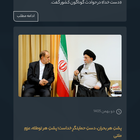
«دست خدا» در حوادث گوناگون کشور گفت.
ادامه مطلب
دو بهمن 1405
پشتِ هر بحران، دستِ حمایتگرِ خداست؛ پشتِ هر توطئه، عزمِ
ملتی