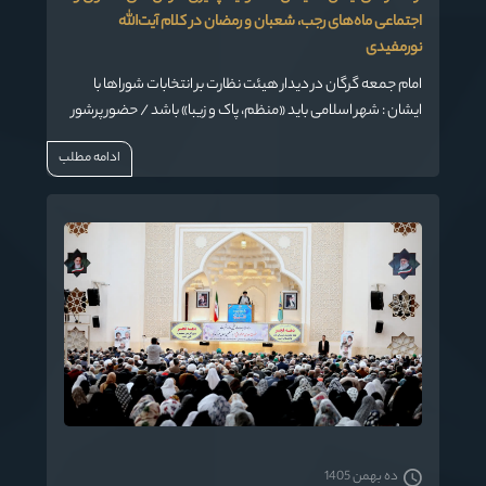
اجتماعی ماه‌های رجب، شعبان و رمضان در کلام آیت‌الله
نورمفیدی
امام جمعه گرگان در دیدار هیئت نظارت بر انتخابات شوراها با
ایشان : شهر اسلامی باید «منظم، پاک و زیبا» باشد / حضور پرشور
مردم در انتخابات، پاسخ محکمی به ادعاهای نادرست دشمنان
ادامه مطلب
است / هشدار درباره خطر ثروت‌اندوزان غیرمتخصص در عرصه
شوراها
ده بهمن 1405