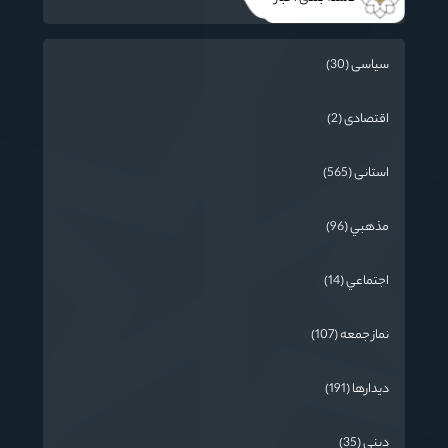
سیاسی (30)
اقتصادی (2)
استانی (565)
مذهبي (96)
اجتماعي (14)
نماز جمعه (107)
دیدارها (191)
دینی (35)