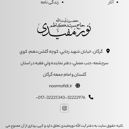
آثار
زندگی نامه
گرگان، خيابان شهيد رجايي، کوچه گلشن دهم، کوي
سرچشمه، جنب مصلي، دفتر نماينده ولي فقيه در استان
گلستان و امام جمعه گرگان
noormofidi.ir
017-32225343-32222976-
.کلیه حقوق سایت به دفتر آیت الله نورمفیدی تعلق دارد و کپی برداری از آن ممنوع می