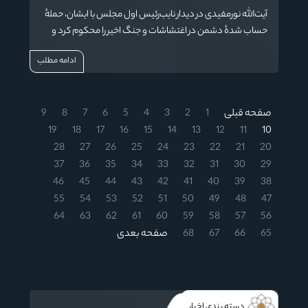
آیت‌الله نورمفیدی در دیدار نایب‌رئیس اول مجلس با ایشان، حملهٔ
حساب شدهٔ دشمن در اغتشاشات و جنگ اخیر را محکوم کرد و
تأکید نمود که هدف، ایجاد رعب و رفتار داعشی در جامعه بود؛ اما
ادامه مطلب
دشمن شکست خورد .
صفحه قبلی
1
2
3
4
5
6
7
8
9
19
18
17
16
15
14
13
12
11
10
28
27
26
25
24
23
22
21
20
37
36
35
34
33
32
31
30
29
46
45
44
43
42
41
40
39
38
55
54
53
52
51
50
49
48
47
64
63
62
61
60
59
58
57
56
65
66
67
68
صفحه بعدی
دسته بندی اخبار