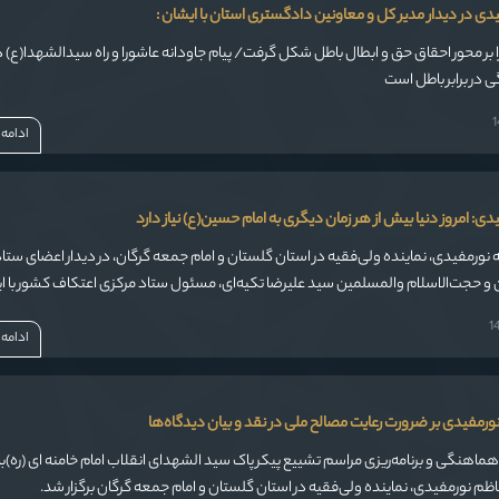
فیدی در دیدار مدیر کل و معاونین دادگستری استان با ایشان :
ر محور احقاق حق و ابطال باطل شکل گرفت/ پیام جاودانه عاشورا و راه سیدالشهدا(ع) دف
 در برابر باطل است
ادامه
یدی: امروز دنیا بیش از هر زمان دیگری به امام حسین(ع) نیاز دارد
 نورمفیدی، نماینده ولی‌فقیه در استان گلستان و امام جمعه گرگان، در دیدار اعضای ستا
اعتکاف استان و حجت‌الاسلام والمسلمین سید علیرضا تکیه‌ای، مسئول ستاد مرکزی اعتکاف کشور با 
 اینکه اساس دعوت همه انبیای الهی، دعوت به عبودیت و بندگی خداوند بوده است، اظهار
ادامه
ه نورمفیدی بر ضرورت رعایت مصالح ملی در نقد و بیان دیدگاه‌ها
اهنگی و برنامه‌ریزی مراسم تشییع پیکر پاک سید الشهدای انقلاب امام خامنه ای (ره)ب
اظم نورمفیدی، نماینده ولی‌فقیه در استان گلستان و امام جمعه گرگان برگزار شد.