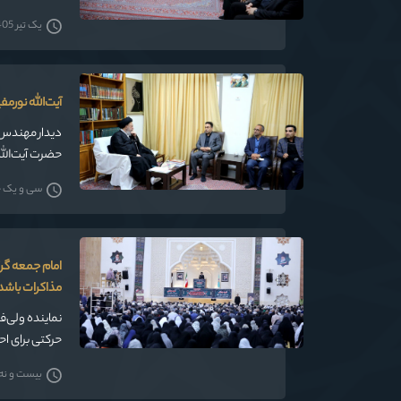
یک تیر 1405
آیت‌الله نورمف
دیدار مهندس ز
حضرت آیت‌الله
سی و یک خردا
امام جمعه گرگ
مذاکرات باشد
نماینده ولی‌ف
حرکتی برای اح
عاشورا، ایستاد
بیست و نه خر