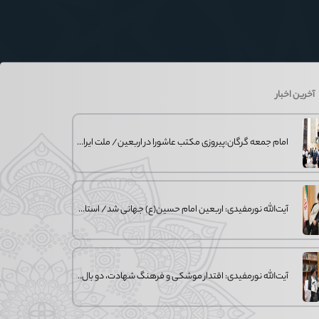
آخرین اخبار
امام جمعه گرگان:پیروزی مکتب عاشورا در اربعین/ ملت ایران در برابر استکبار تسلیم
آیت‌الله نورمفیدی: اربعین امام حسین(ع) جهانی شد/ استان گلستان الگوی وحدت
آیت‌الله نورمفیدی: اقتدار موشکی و فرهنگ شهادت، دو بال ماندگاری انقلاب / از در