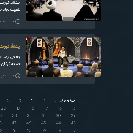
آیت‌الله نورمف
تقویت نهاد خ
بیست و شش 
آیت‌الله نورمف
جمعی از مداحا
جمعه گرگان، د
بیست و پنج خ
صفحه قبلی
1
2
3
4
20
19
18
17
16
15
4
33
32
31
30
29
8
47
46
45
44
43
2
61
60
59
58
57