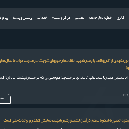
گالری
خطبه نماز جمعه
تفسیر
مراکز وابسته
خدمات
پرسش و پاسخ
پیام ه
ه نورمفیدی از آغاز رفاقت با رهبر شهید انقلاب؛ از حجره‌ای کوچک در مدرسه نواب تا سال‌ها
)
ستین دیدار با سید علی خامنه‌ای در مشهد؛ دوستی‌ای که در مسیر نهضت امام(ره) استو
ادامه
مفیدی: حضور باشکوه مردم در آیین تشییع رهبر شهید، نمایش اقتدار و وحدت ملی است