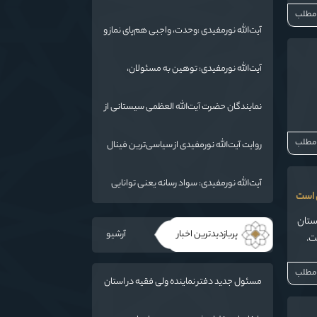
دارد
شهادت، دو بال ماندگاری انقلاب / از درس
 مطلب
عاشورا تا ضرورت روایتگری جهانی
آیت‌الله نورمفیدی :وحدت، واجبی هم‌پای نماز و
روزه است/ شرایط جهان در حال تغییر
آیت‌الله نورمفیدی: توهین به مسئولان،
«مهمات ارزان» برای دشمن است / آمریکا به
دنبال تفرقه به جای جنگ است
نمایندگان حضرت آیت‌الله العظمی سیستانی از
خاندان شهدای «جنگ رمضان» در گلستان
تجلیل کردند
 مطلب
روایت آیت‌الله نورمفیدی از سیاسی‌ترین فینال
فوتبال تاریخ؛ وقتی ورزش جای سیاست
می‌نشیند
آیت‌الله نورمفیدی: سواد رسانه یعنی توانایی
ی است
انتقال معارف اهل‌بیت(ع) به زبان مردم
استان
پربازدیدترین اخبار
آرشیو
ت.
 مطلب
مسئول جدید دفتر نماینده ولی فقیه در استان
گلستان و امام جمعه گرگان معرفی شد