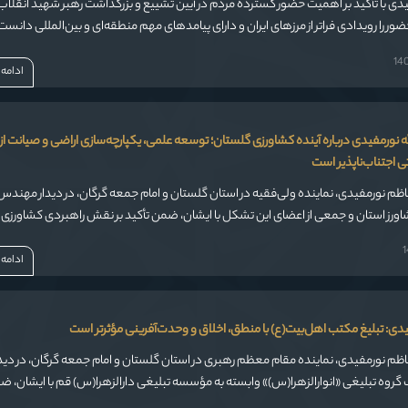
فیدی با تأکید بر اهمیت حضور گسترده مردم در آیین تشییع و بزرگداشت رهبر شهید انقلاب
ضور را رویدادی فراتر از مرزهای ایران و دارای پیامدهای مهم منطقه‌ای و بین‌المللی دانست
ادامه
ه نورمفیدی درباره آینده کشاورزی گلستان؛ توسعه علمی، یکپارچه‌سازی اراضی و صیانت از 
 اجتناب‌ناپذیر است
اظم نورمفیدی، نماینده ولی‌فقیه در استان گلستان و امام جمعه گرگان، در دیدار مهندس 
ورز استان و جمعی از اعضای این تشکل با ایشان، ضمن تأکید بر نقش راهبردی کشاورزی 
کشور، خواستار تحول اساسی در شیوه‌های تولید، مدیریت منابع آب و خاک و حرکت به سو
و پایدار شد.
ادامه
فیدی: تبلیغ مکتب اهل‌بیت(ع) با منطق، اخلاق و وحدت‌آفرینی مؤثرتر است
اظم نورمفیدی، نماینده مقام معظم رهبری در استان گلستان و امام جمعه گرگان، در دیدا
گروه تبلیغی «انوارالزهرا(س)» وابسته به مؤسسه تبلیغی دارالزهرا(س) قم با ایشان، 
 تبلیغ عالمانه و وحدت‌آفرین، اظهار کرد: