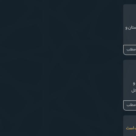
ستان و
 مطلب
و
حل
 مطلب
وف است