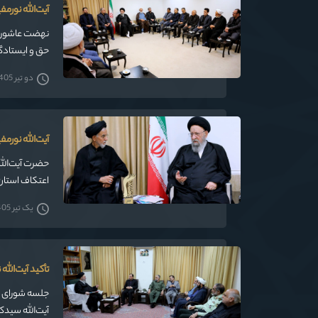
آیت‌الله نورم
نهضت عاشورا ب
حق و ایستادگی
دو تیر 1405
آیت‌الله نورمف
حضرت آیت‌الله
ضمن تأکید بر
یک تیر 1405
تأکید آیت‌الل
جلسه شورای هم
آیت‌الله سیدک