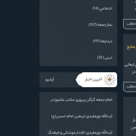
اجتماعي (14)
.
 مطلب
نماز جمعه (107)
دیدارها (191)
منابع
دینی (35)
ایمانی
در
ی
آخرین اخبار
آرشیو
 مطلب
امام جمعه گرگان:پیروزی مکتب عاشورا در
اربعین/ ملت ایران در برابر استکبار تسلیم
نمی‌شود
آیت‌الله نورمفیدی: اربعین امام حسین(ع)
ر
جهانی شد/ استان گلستان الگوی وحدت
ضمن
اسلامی است/ تهمت به مسئولان حد شرعی
آیت‌الله نورمفیدی: اقتدار موشکی و فرهنگ