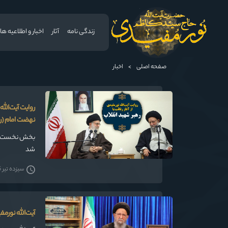
زندگی نامه
آثار
اخبار و اطلاعیه ها
صفحه اصلی
>
اخبار
روایت آیت‌الل
نهضت امام (ره
بخش نخست | نخ
شد
سیزده تیر 1405
آیت‌الله نور