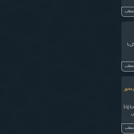
 مطلب
ل با
 مطلب
 محور
(ع) را
س
 مطلب