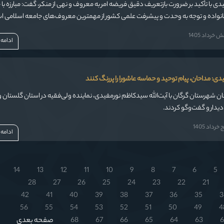
یدی با تأکید بر ضرورت بازتعریف دقیق فریضه امر به معروف و نهی از منکر، گفت: مبارزه با 
انواده و توجه به وحدت و پیشرفت علمی کشور از مهمترین معروف‌های جامعه اسلامی ا
خرداد 1405
ادامه
یدی: مداحان، پیام توحید و حماسه عاشورا را پررنگ کنند
ن شهرستان گرگان با آیت‌الله سیدکاظم نورمفیدی، نماینده ولی‌فقیه در استان گلستان و
یدار و گفت‌وگو کردند.
رداد 1405
ادامه
14
13
12
11
10
9
8
7
6
5
28
27
26
25
24
23
22
21
42
41
40
39
38
37
36
35
3
56
55
54
53
52
51
50
49
4
6
63
64
65
66
67
68
صفحه بعدی