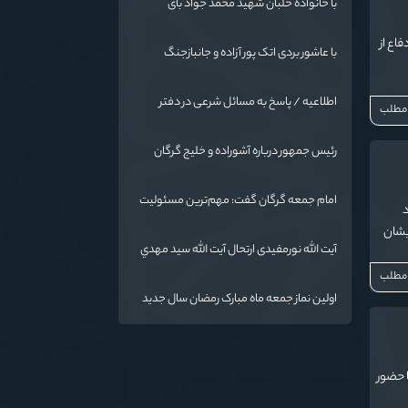
با خانواده خلبان شهید محمد جواد بای
اع از
با عاشور بردی اتک پور آزاده و جانبازجنگ
تحمیلی
اطلاعیه / پاسخ به مسائل شرعی در دفتر
 مطلب
حضرت آیت الله نورمفیدی
رئیس جمهور درباره آشوراده و خلیج گرگان
قاطع است
امام جمعه گرگان گفت: مهم‌ترین مسئولیت
د
و رسالت معلمان در کنار تدریس علم به
ایشان
دانش‌آموزان، انسان‌سازی و تربیت نیروهای
آیت الله نورمفیدی ارتحال آیت الله سيد مهدي
 کرد:
موثر و مفید برای آینده ایران اسلامی است.
موسوی بجنوردی را تسلیت گفت
 مطلب
اولین نماز جمعه ماه مبارک رمضان سال جدید
به امامت نماینده مقام معظم رهبری دراستان
گلستان اقامه می گردد.
ا حضور