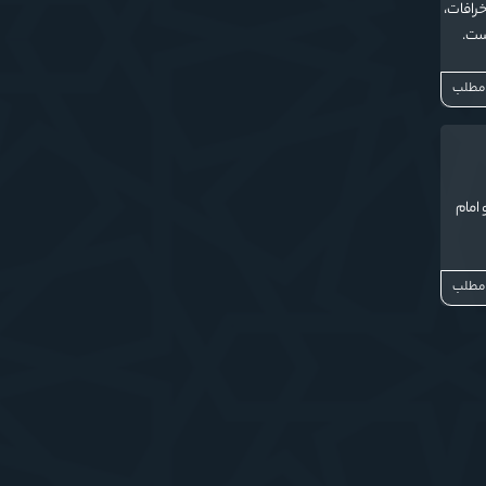
خرافات،
ست.
 مطلب
 امام
 مطلب