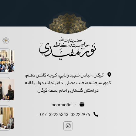
گرگان، خيابان شهيد رجايي، کوچه گلشن دهم،
کوي سرچشمه، جنب مصلي، دفتر نماينده ولي فقيه
در استان گلستان و امام جمعه گرگان
noormofidi.ir
017-32225343-32222976-