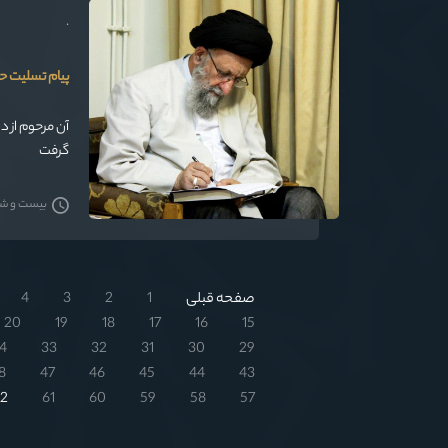
.
پیام تسلیت ح
آن مرحوم از د
گرفت
بیست و شش 
صفحه قبلی
1
2
3
4
20
19
18
17
16
15
4
33
32
31
30
29
8
47
46
45
44
43
2
61
60
59
58
57