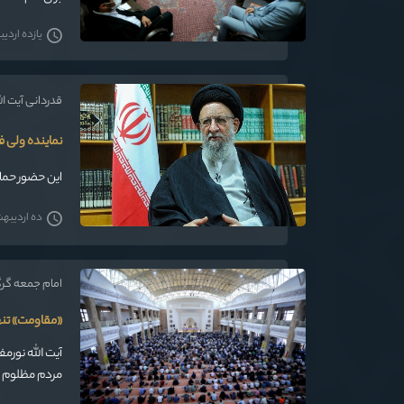
یازده اردیبه
قدردانی آیت ا
نماینده ولی ف
این حضور حماس
ده اردیبهشت 
امام جمعه گر
«مقاومت» تنه
آیت الله نور
مردم مظلوم ف