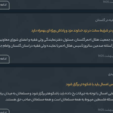
1405
ادامه
قیه در گلستان
ر شرایط سخت در نزد خداوند مزد و پاداش ویژه ای بهمراه دارد
جمعیت هلال احمر گلستان، مسئول دفتر نمایندگی ولی فقیه و اعضای شورای معاونی
 آستانه صدمین سالروز تأسیس هلال احمر با نماینده ولی فقیه در استان گلستان وامام 
دند.
شت 1405
ادامه
یدی
 امسال باید با شکوه تر برگزار شود
ی امسال با توجه به جریانات رخ داده باید باشکوهتر برگزار شود و مسلمانان به میدان بیاین
مسئله فلسطین مربوط به همه مسلمانان است و همه مسلمانان صاحب حق هستند.
شت 1405
ادامه