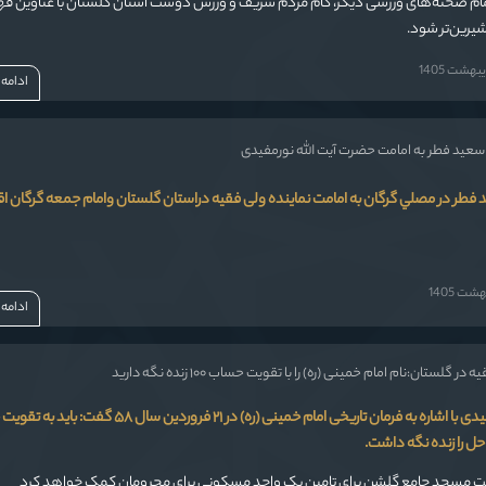
تمام صحنه‌های ورزشی دیگر، کام مردم شریف و ورزش دوست استان گلستان با عناوین قه
شیرین‌تر شود.
بهشت 1405
ادامه
د سعید فطر به امامت حضرت آیت الله نورمفیدی
 فطر در مصلي گرگان به امامت نماینده ولی فقیه دراستان گلستان وامام جمعه گرگان اق
شت 1405
ادامه
ر گلستان:نام امام خمینی (ره) را با تقویت حساب ۱۰۰ زنده نگه دارید
آیت الله نورمفیدی با اشاره به فرمان تاریخی امام خمینی (ره) در ۲۱ فروردین سال 
ین یک واحد مسکونی برای محرومان کمک خواهد کرد