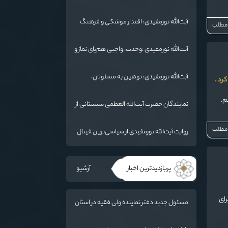
جهانی شد/ استان گلستان الگوی وحدت
اسلامی است/ تهمت به مسئولان حد شرعی
آیت‌الله نورمفیدی: اقتدار موشکی و فرهنگ
 مطلب
دارد
شهادت، دو بال ماندگاری انقلاب / از درس
عاشورا تا ضرورت روایتگری جهانی
آیت‌الله نورمفیدی :وحدت، واجبی هم‌پای نماز و
روزه است/ شرایط جهان در حال تغییر
آیت‌الله نورمفیدی: توهین به مسئولان،
رد .
«مهمات ارزان» برای دشمن است / آمریکا به
دنبال تفرقه به جای جنگ است
م.
نمایندگان حضرت آیت‌الله العظمی سیستانی از
خاندان شهدای «جنگ رمضان» در گلستان
تجلیل کردند
 مطلب
روایت آیت‌الله نورمفیدی از سیاسی‌ترین فینال
فوتبال تاریخ؛ وقتی ورزش جای سیاست
می‌نشیند
پربازدیدترین اخبار
آرشیو
رای
مسئول جدید دفتر نماینده ولی فقیه در استان
گلستان و امام جمعه گرگان معرفی شد