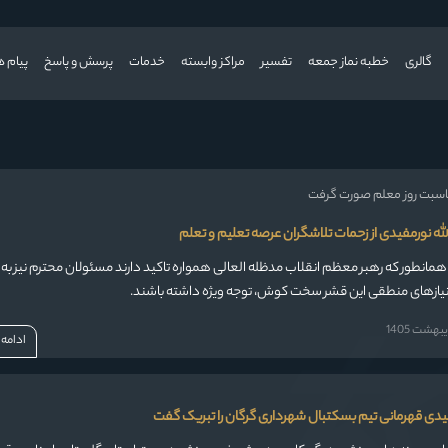
گالری
خطبه نماز جمعه
تفسیر
مراکز وابسته
خدمات
پرسش و پاسخ
پیام ه
ناسبت روز معلم صورت گرفت
لله نورمفیدی از زحمات تلاشگران عرصه تعلیم و تعلم
 همانطور که رهبر معظم انقلاب مدظله العالی همواره تاکید دارند مسئولان محترم نیز به
نیازهای منطقی این قشر سخت کوش، توجه ویژه داشته باشند.
بهشت 1405
ادامه
فیدی قهرمانی تیم بسکتبال شهرداری گرگان را تبریک گفت