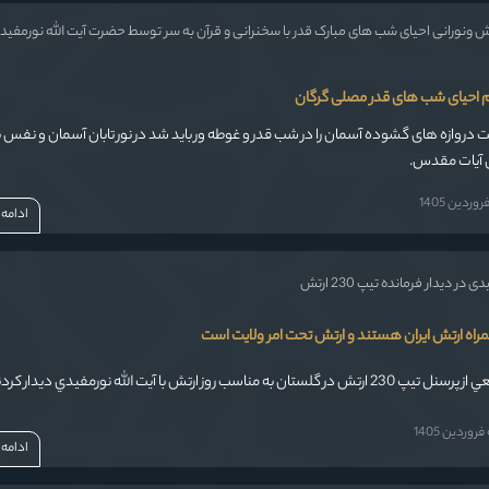
ونورانی احیای شب های مبارک قدر با سخنرانی و قرآن به سر توسط حضرت آیت الله نورمفیدی 
م احیای شب های قدر مصلی گرگان
ت دروازه ‏های گشوده آسمان را در شب قدر و غوطه ‏ور باید شد در نور تابان آسمان و نفس ب
 آیات مقدس.
ردین 1405
ادامه
 در ديدار فرمانده تيپ 230 ارتش
مراه ارتش ایران هستند و ارتش تحت امر ولایت است
ان به مناسب روز ارتش با آيت الله نورمفيدي ديدار کردند.
وردین 1405
ادامه