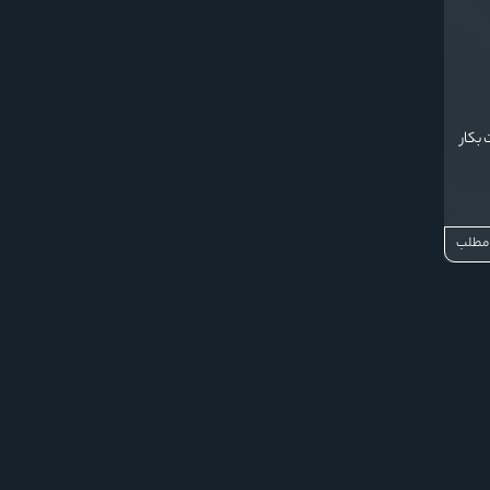
 بکار
 مطلب