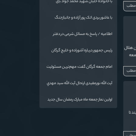
با خانواده خلبان شهید محمد جواد بای
 مطلب
با عاشور بردی اتک پور آزاده و جانبازجنگ
تحمیلی
اطلاعیه / پاسخ به مسائل شرعی در دفتر
حضرت آیت الله نورمفیدی
ن هلال
رئیس جمهور درباره آشوراده و خلیج گرگان
جمعه
قاطع است
امام جمعه گرگان گفت: مهم‌ترین مسئولیت
 مطلب
و رسالت معلمان در کنار تدریس علم به
دانش‌آموزان، انسان‌سازی و تربیت نیروهای
آیت الله نورمفیدی ارتحال آیت الله سيد مهدي
موثر و مفید برای آینده ایران اسلامی است.
موسوی بجنوردی را تسلیت گفت
اولین نماز جمعه ماه مبارک رمضان سال جدید
به امامت نماینده مقام معظم رهبری دراستان
د تا
گلستان اقامه می گردد.
 مطلب