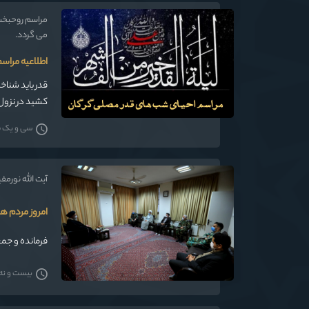
مراسم روحبخش 
می گردد.
اطلاعیه مراس
قدر باید شناخ
کشید در نزول
سی و یک فرو
آیت الله نورمفیدی
امروز مردم ه
فرمانده و جمعي از پرسنل تیپ 230 ارتش در گلست
بیست و نه فر