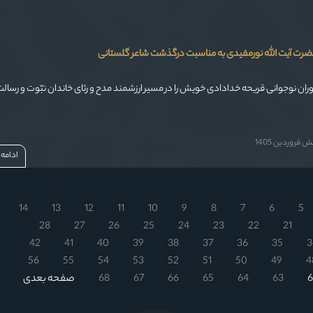
ضرت آیت الله نورمفیدی به مناسبت درگذشت شاعر گلستانی
وران نوجوانی قریحه خدادادی خویش را در مسیر ارزشمند مدح و رثای خاندان نبّوت و رسالت
فروردین 1405
ادامه
14
13
12
11
10
9
8
7
6
5
28
27
26
25
24
23
22
21
42
41
40
39
38
37
36
35
3
56
55
54
53
52
51
50
49
4
6
63
64
65
66
67
68
صفحه بعدی