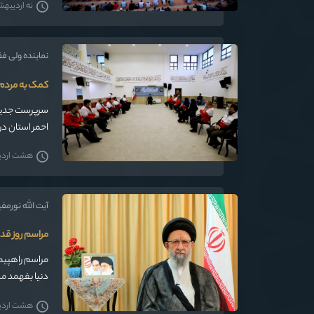
نه اردیبهشت 
نماینده ولی ف
کمک به مردم د
سرپرست جدید 
احمر استان در
گرگان دیدار کر
هشت اردیبه
آیت الله نورمف
مراسم روز قدس
مراسم راهپیمای
دنیا بفهمد 
هشت اردیبه