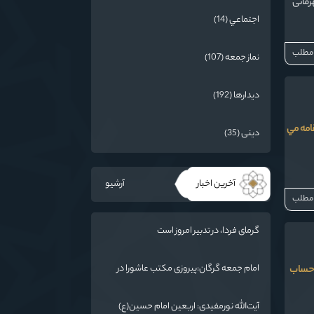
رمانی
اجتماعي (14)
 مطلب
نماز جمعه (107)
دیدارها (192)
امه مي
دینی (35)
آخرین اخبار
آرشیو
 مطلب
گرمای فردا، در تدبیر امروز است
امام جمعه گرگان:پیروزی مکتب عاشورا در
۵۸ گفت: باید به تقویت حساب
اربعین/ ملت ایران در برابر استکبار تسلیم
نمی‌شود
آیت‌الله نورمفیدی: اربعین امام حسین(ع)