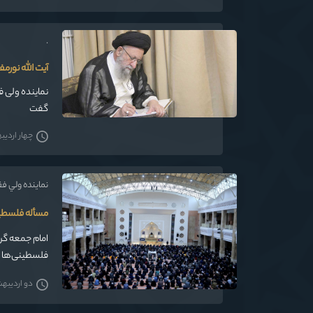
.
آیت الله نور
گفت
چهار اردیبهش
نماينده ولي ف
مسأله فلسطی
امام جمعه گر
فلسطینی‌ها بو
دو اردیبهشت 