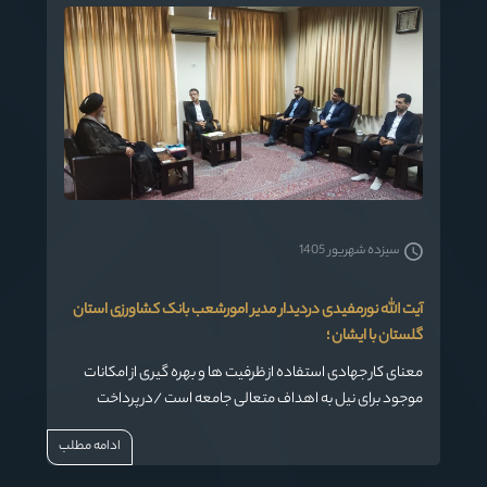
سیزده شهریور 1405
آیت الله نورمفیدی دردیدار مدیر امورشعب بانک کشاورزی استان
گلستان با ایشان ؛
معنای کار جهادی استفاده از ظرفیت ها و بهره گیری از امکانات
موجود برای نیل به اهداف متعالی جامعه است /در پرداخت
تسهیلات کشاورزی انگیزه های گوناگون را دخالت ندهید
ادامه مطلب
واولویت ها را لحاظ کنید