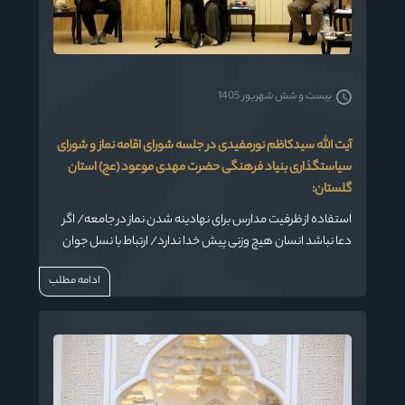
بیست و شش شهریور 1405
آیت الله سیدکاظم نورمفیدی در جلسه شورای اقامه نماز و شورای
سیاستگذاری بنیاد فرهنگی حضرت مهدی موعود (عج) استان
گلستان:
استفاده از ظرفیت مدارس برای نهادینه شدن نماز در جامعه/ اگر
دعا نباشد انسان هیچ وزنی پیش خدا ندارد/ ارتباط با نسل جوان
نیازمند یک زبان خاص و تدبیر امروزی است/ در بحث نماز تولید
ادامه مطلب
محتوا به زبان جوانان امروزی داشته باشیم