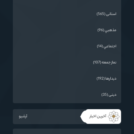
استانی (565)
مذهبي (96)
اجتماعي (14)
نماز جمعه (107)
دیدارها (192)
دینی (35)
آخرین اخبار
آرشیو