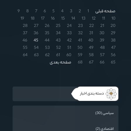
صفحه قبلی
1
2
3
4
5
6
7
8
9
19
18
17
16
15
14
13
12
11
10
28
27
26
25
24
23
22
21
20
37
36
35
34
33
32
31
30
29
46
45
44
43
42
41
40
39
38
55
54
53
52
51
50
49
48
47
64
63
62
61
60
59
58
57
56
65
66
67
68
صفحه بعدی
دسته بندی اخبار
سیاسی (30)
اقتصادی (2)