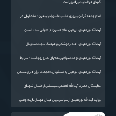
گرمای فردا، در تدبیر امروز است
امام جمعه گرگان:پیروزی مکتب عاشورا در اربعین/ ملت ایران در
برابر استکبار تسلیم نمی‌شود
آیت‌الله نورمفیدی: اربعین امام حسین(ع) جهانی شد/ استان
گلستان الگوی وحدت اسلامی است/ تهمت به مسئولان حد شرعی
دارد
آیت‌الله نورمفیدی: اقتدار موشکی و فرهنگ شهادت، دو بال
ماندگاری انقلاب / از درس عاشورا تا ضرورت روایتگری جهانی
آیت‌الله نورمفیدی :وحدت، واجبی هم‌پای نماز و روزه است/ شرایط
جهان در حال تغییر
آیت‌الله نورمفیدی: توهین به مسئولان، «مهمات ارزان» برای دشمن
است / آمریکا به دنبال تفرقه به جای جنگ است
نمایندگان حضرت آیت‌الله العظمی سیستانی از خاندان شهدای
«جنگ رمضان» در گلستان تجلیل کردند
روایت آیت‌الله نورمفیدی از سیاسی‌ترین فینال فوتبال تاریخ؛ وقتی
ورزش جای سیاست می‌نشیند