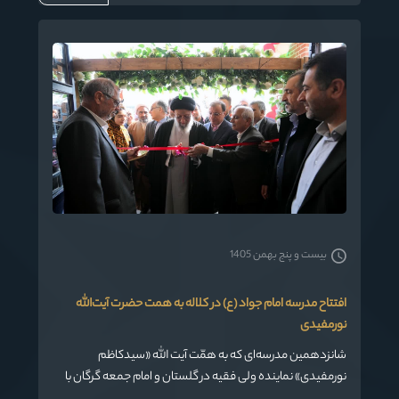
بیست و پنج بهمن 1405
افتتاح مدرسه امام جواد (ع) در کلاله به همت حضرت آیت‌الله
نورمفیدی
شانزدهمین مدرسه‌ای که به همّت آیت الله «سیدکاظم
نورمفیدی» نماینده ولی فقیه در گلستان و امام جمعه گرگان با
نام مبارک امام جواد (ع) ساخته شده، امروز (پنجشنبه) در شهر