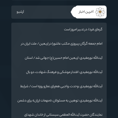
آخرین اخبار
آرشیو
گرمای فردا، در تدبیر امروز است
امام جمعه گرگان:پیروزی مکتب عاشورا در اربعین/ ملت ایران در
برابر استکبار تسلیم نمی‌شود
آیت‌الله نورمفیدی: اربعین امام حسین(ع) جهانی شد/ استان
گلستان الگوی وحدت اسلامی است/ تهمت به مسئولان حد شرعی
دارد
آیت‌الله نورمفیدی: اقتدار موشکی و فرهنگ شهادت، دو بال
ماندگاری انقلاب / از درس عاشورا تا ضرورت روایتگری جهانی
آیت‌الله نورمفیدی :وحدت، واجبی هم‌پای نماز و روزه است/ شرایط
جهان در حال تغییر
آیت‌الله نورمفیدی: توهین به مسئولان، «مهمات ارزان» برای دشمن
است / آمریکا به دنبال تفرقه به جای جنگ است
نمایندگان حضرت آیت‌الله العظمی سیستانی از خاندان شهدای