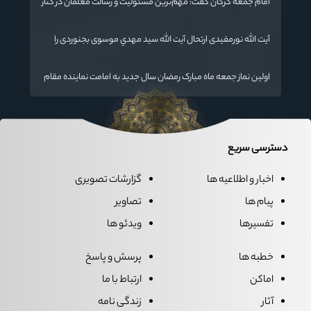
امام جمعه گرگان گفت: مهم‌ترین مسئولیت و رسالت معلمان در کنار
تدریس علم به دانش‌آموزان، انسان‌سازی و تربیت نیروهای موثر و
مفید برای آینده ایران اسلامی است.
آیت الله نورمفیدی ارتحال آیت الله سيد مهدي موسوی بجنوردی را
تسلیت گفت
اولین نماز جمعه ماه مبارک رمضان سال جدید به امامت نماینده مقام
معظم رهبری دراستان گلستان اقامه می گردد.
دسترسی سریع
اخبار و اطلاعیه ها
گزارشات تصویری
پیام ها
تصاویر
تفسیرها
ویدئو ها
خطبه ها
پرسش و پاسخ
اماکن
ارتباط با ما
آثار
زندگی نامه