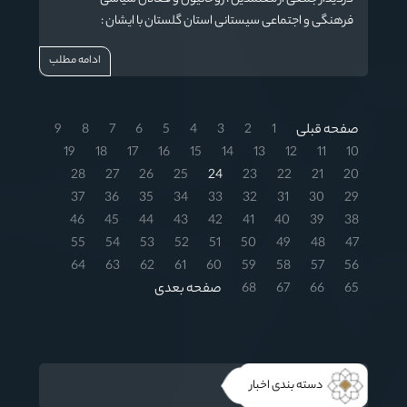
فرهنگی و اجتماعی سیستانی استان گلستان با ایشان :
ادامه مطلب
صفحه قبلی
1
2
3
4
5
6
7
8
9
19
18
17
16
15
14
13
12
11
10
28
27
26
25
24
23
22
21
20
37
36
35
34
33
32
31
30
29
46
45
44
43
42
41
40
39
38
55
54
53
52
51
50
49
48
47
64
63
62
61
60
59
58
57
56
65
66
67
68
صفحه بعدی
دسته بندی اخبار