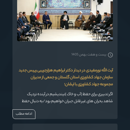
بیست و هفت بهمن 1405
آیت الله نورمفیدی در دیدار دکتر ابراهیم هزارجریبی رییس جدید
سازمان جهاد کشاورزی استان گلستان و جمعی از مدیران
مجموعه جهاد کشاورزی با ایشان؛
اگر تدبیری برای حفظ (آب و خاک )نیندیشیم در آینده نزدیک
شاهد بحران های غیر قابل جبران خواهیم بود/به دنبال حفظ
کیفیت« گندم »استان باشید و آن را به روز «پنبه» دچار نکنید
ادامه مطلب