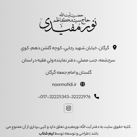
گرگان، خيابان شهيد رجايي، کوچه گلشن دهم، کوي
سرچشمه، جنب مصلي، دفتر نماينده ولي فقيه در استان
گلستان و امام جمعه گرگان
noormofidi.ir
017-32225343-32222976-
.کلیه حقوق سایت به دفتر آیت الله نورمفیدی تعلق دارد و کپی برداری از آن ممنوع می
باشد | طراحی و توسعه توسط
تیم شتاب