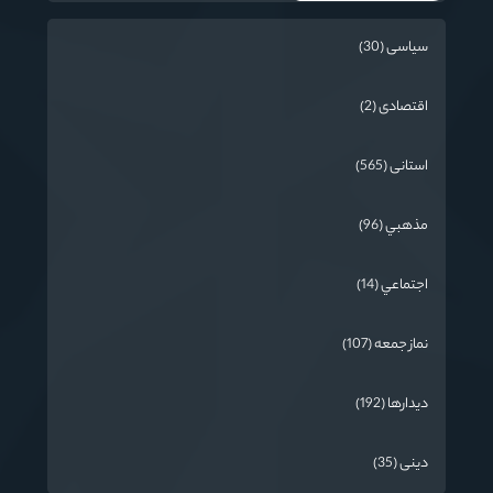
سیاسی (30)
اقتصادی (2)
استانی (565)
مذهبي (96)
اجتماعي (14)
نماز جمعه (107)
دیدارها (192)
دینی (35)