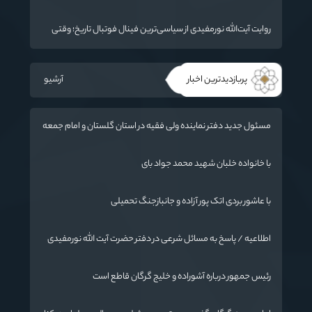
«جنگ رمضان» در گلستان تجلیل کردند
روایت آیت‌الله نورمفیدی از سیاسی‌ترین فینال فوتبال تاریخ؛ وقتی
ورزش جای سیاست می‌نشیند
پربازدیدترین اخبار
آرشیو
مسئول جدید دفتر نماینده ولی فقیه در استان گلستان و امام جمعه
گرگان معرفی شد
با خانواده خلبان شهید محمد جواد بای
با عاشور بردی اتک پور آزاده و جانبازجنگ تحمیلی
اطلاعیه / پاسخ به مسائل شرعی در دفتر حضرت آیت الله نورمفیدی
رئیس جمهور درباره آشوراده و خلیج گرگان قاطع است