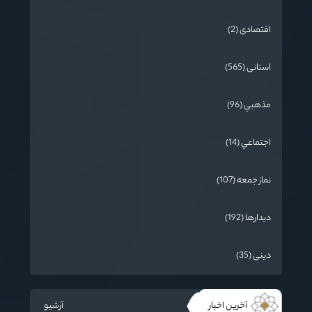
اقتصادی (2)
استانی (565)
مذهبي (96)
اجتماعي (14)
نماز جمعه (107)
دیدارها (192)
دینی (35)
آخرین اخبار
آرشیو