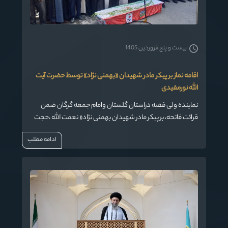
بیست و پنج فروردین 1405
اقامه نماز بر پیکر مادر شهیدان «بهمنی نژاد» توسط حضرت آیت
الله نورمفیدی
نماینده ولی فقیه دراستان گلستان وامام جمعه گرگان ضمن
قرائت فاتحه، بر پیکر مادر شهیدان بهمنی نژاد« نعمت الله ،حجت
الله و هادی » نماز را اقامه کرد.
ادامه مطلب