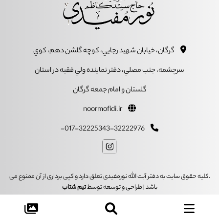
گرگان، خيابان شهيد رجايي، کوچه گلشن دهم، کوي
سرچشمه، جنب مصلي، دفتر نماينده ولي فقيه در استان
گلستان و امام جمعه گرگان
noormofidi.ir
017-32225343-32222976-
.کلیه حقوق سایت به دفتر آیت الله نورمفیدی تعلق دارد و کپی برداری از آن ممنوع می
باشد | طراحی و توسعه توسط
تیم شتاب