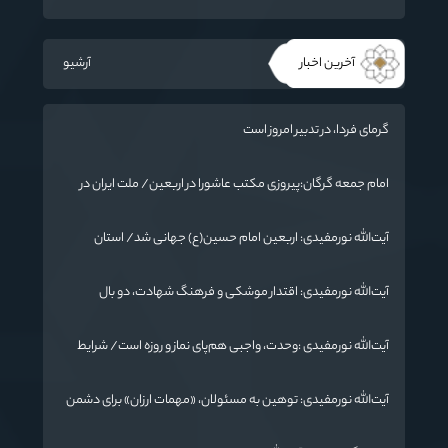
آخرین اخبار
آرشیو
گرمای فردا، در تدبیر امروز است
امام جمعه گرگان:پیروزی مکتب عاشورا در اربعین/ ملت ایران در
برابر استکبار تسلیم نمی‌شود
آیت‌الله نورمفیدی: اربعین امام حسین(ع) جهانی شد/ استان
گلستان الگوی وحدت اسلامی است/ تهمت به مسئولان حد شرعی
دارد
آیت‌الله نورمفیدی: اقتدار موشکی و فرهنگ شهادت، دو بال
ماندگاری انقلاب / از درس عاشورا تا ضرورت روایتگری جهانی
آیت‌الله نورمفیدی :وحدت، واجبی هم‌پای نماز و روزه است/ شرایط
جهان در حال تغییر
آیت‌الله نورمفیدی: توهین به مسئولان، «مهمات ارزان» برای دشمن
است / آمریکا به دنبال تفرقه به جای جنگ است