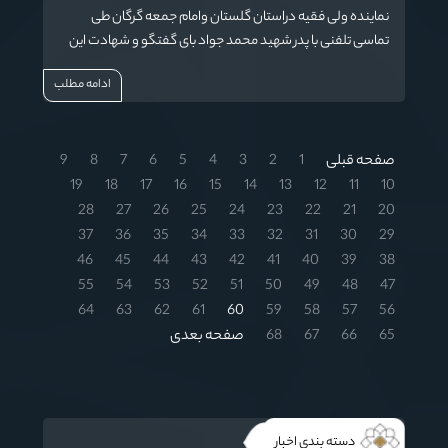
نماینده ولی فقیه دراستان گلستان وامام جمعه گرگان طی
تماسی تلفنی با پدر شهید محمد جواد بای گفتگو و شهادت این
خلبان شهید را تسلیت گفت.
ادامه مطلب
صفحه قبلی
1
2
3
4
5
6
7
8
9
19
18
17
16
15
14
13
12
11
10
28
27
26
25
24
23
22
21
20
37
36
35
34
33
32
31
30
29
46
45
44
43
42
41
40
39
38
55
54
53
52
51
50
49
48
47
64
63
62
61
60
59
58
57
56
65
66
67
68
صفحه بعدی
دسته بندی اخبار