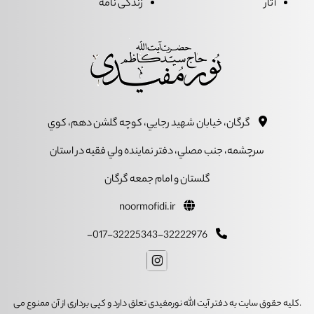
آثار
زندگی نامه
گرگان، خيابان شهيد رجايي، کوچه گلشن دهم، کوي
سرچشمه، جنب مصلي، دفتر نماينده ولي فقيه در استان
گلستان و امام جمعه گرگان
noormofidi.ir
017-32225343-32222976-
.کلیه حقوق سایت به دفتر آیت الله نورمفیدی تعلق دارد و کپی برداری از آن ممنوع می