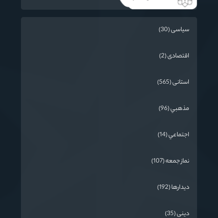
سیاسی (30)
اقتصادی (2)
استانی (565)
مذهبي (96)
اجتماعي (14)
نماز جمعه (107)
دیدارها (192)
دینی (35)