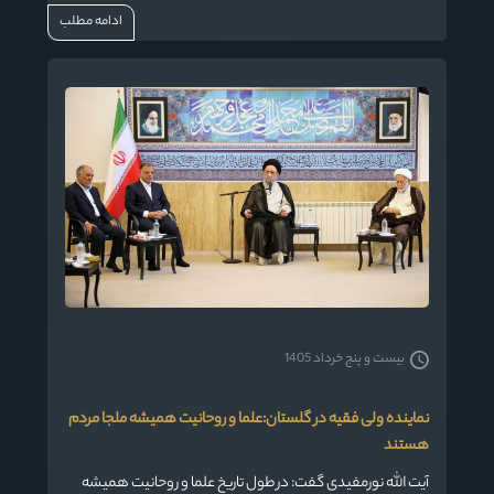
ادامه مطلب
بیست و پنج خرداد 1405
نماینده ولی فقیه در گلستان:علما و روحانیت همیشه ملجا مردم
هستند
آیت الله نورمفیدی گفت: در طول تاریخ علما و روحانیت همیشه