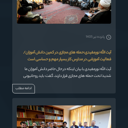
پانزده تیر 1405
آیت الله نورمفیدی:حمله های مجازی در کمین دانش آموزان/
فعالیت آموزشی در مدارس کار بسیار مهم و حساسی است
آیت الله نورمفیدی با بیان اینکه در حال حاضر دانش آموزان ما
شدیدا تحت حمله های مجازی قرار دارند، گفت: باید روحانیونی
برای طرح تربیتی امین انتخاب شوند که حداقل سطح را خوب
ادامه مطلب
خوانده و قدرت تفکر و عقلانیت داشته باشند و بتوانند مسائل را
تجزیه و تحلیل کنند.