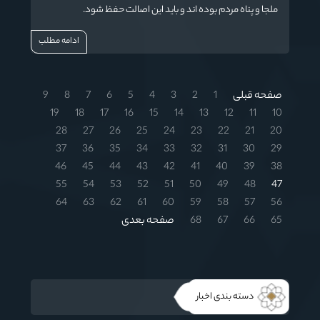
ملجا و پناه مردم بوده اند و باید این اصالت حفظ شود.
ادامه مطلب
صفحه قبلی
1
2
3
4
5
6
7
8
9
19
18
17
16
15
14
13
12
11
10
28
27
26
25
24
23
22
21
20
37
36
35
34
33
32
31
30
29
46
45
44
43
42
41
40
39
38
55
54
53
52
51
50
49
48
47
64
63
62
61
60
59
58
57
56
65
66
67
68
صفحه بعدی
دسته بندی اخبار