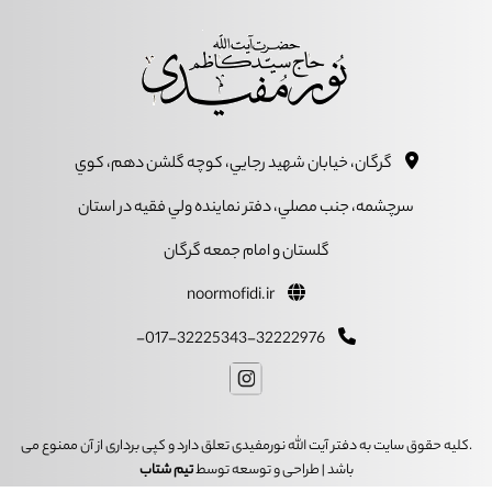
گرگان، خيابان شهيد رجايي، کوچه گلشن دهم، کوي
سرچشمه، جنب مصلي، دفتر نماينده ولي فقيه در استان
گلستان و امام جمعه گرگان
noormofidi.ir
017-32225343-32222976-
.کلیه حقوق سایت به دفتر آیت الله نورمفیدی تعلق دارد و کپی برداری از آن ممنوع می
باشد | طراحی و توسعه توسط
تیم شتاب