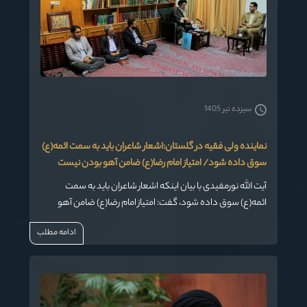
سیزده تیر 1405
نماینده ولی فقیه در گلستان:اشعار شاعران باید به سمت ائمه(ع)
سوق داده شود/ امتیاز امام رضا(ع) ضامن آهو بودن نیست
آیت الله نورمفیدی با بیان اینکه اشعار شاعران باید به سمت
ائمه(ع) سوق داده شود، گفت: امتیاز امام رضا(ع) ضامن آهو
بودن نیست بلکه ضامن انسان ها و رهبر انسان ها بودن است.
ادامه مطلب