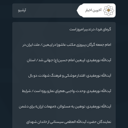
آخرین اخبار
آرشیو
گرمای فردا، در تدبیر امروز است
امام جمعه گرگان:پیروزی مکتب عاشورا در اربعین/ ملت ایران در
برابر استکبار تسلیم نمی‌شود
آیت‌الله نورمفیدی: اربعین امام حسین(ع) جهانی شد/ استان
گلستان الگوی وحدت اسلامی است/ تهمت به مسئولان حد شرعی
دارد
آیت‌الله نورمفیدی: اقتدار موشکی و فرهنگ شهادت، دو بال
ماندگاری انقلاب / از درس عاشورا تا ضرورت روایتگری جهانی
آیت‌الله نورمفیدی :وحدت، واجبی هم‌پای نماز و روزه است/ شرایط
جهان در حال تغییر
آیت‌الله نورمفیدی: توهین به مسئولان، «مهمات ارزان» برای دشمن
است / آمریکا به دنبال تفرقه به جای جنگ است
نمایندگان حضرت آیت‌الله العظمی سیستانی از خاندان شهدای