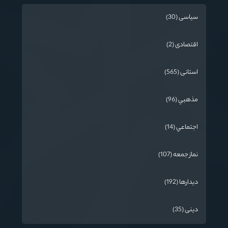
سیاسی (30)
اقتصادی (2)
استانی (565)
مذهبي (96)
اجتماعي (14)
نماز جمعه (107)
دیدارها (192)
دینی (35)