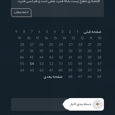
اقتصادی مطرح نیست بلکه قدرت علمی است و هر کسی قدرت
فناوری و علمی آن جلوتر باشد، از قدرت بالایی برخوردار است.
ادامه مطلب
صفحه قبلی
1
2
3
4
5
6
7
8
9
19
18
17
16
15
14
13
12
11
10
28
27
26
25
24
23
22
21
20
37
36
35
34
33
32
31
30
29
46
45
44
43
42
41
40
39
38
55
54
53
52
51
50
49
48
47
64
63
62
61
60
59
58
57
56
65
66
67
68
صفحه بعدی
دسته بندی اخبار