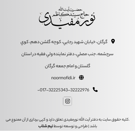
گرگان، خيابان شهيد رجايي، کوچه گلشن دهم، کوي
سرچشمه، جنب مصلي، دفتر نماينده ولي فقيه در استان
گلستان و امام جمعه گرگان
noormofidi.ir
017-32225343-32222976-
.کلیه حقوق سایت به دفتر آیت الله نورمفیدی تعلق دارد و کپی برداری از آن ممنوع می
باشد | طراحی و توسعه توسط
تیم شتاب