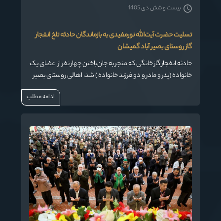
بیست و شش دی 1405
تسلیت حضرت آیت‌الله نورمفیدی به بازماندگان حادثه تلخ انفجار
گاز روستای بصیر آباد گمیشان
حادثه انفجار گاز خانگی که منجر به جان‌باختن چهار نفر از اعضای یک
خانواده (پدر و مادر و دو فرزند خانواده ) شد، اهالی روستای بصیر
آباد گمیشان را داغدار نمود .
ادامه مطلب