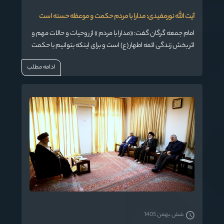
آیت الله نورمفیدی: مدارا با مردم حکمت و موعظه حسنه است
امام جمعه گرگان گفت: «مدارا با مردم » از روحیات و حالات مهم و
اثر بخش زندگی ائمه اطهار (ع) است و برای اینکه بتوانیم با حکمت
و موعظه حسنه با مردم صحبت بکنیم باید با عقلانیت مدارا با
ادامه مطلب
مردم را سرلوحه کار خودمان قرار بدهیم .
شش بهمن 1405