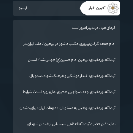
آخرین اخبار
آرشیو
گرمای فردا، در تدبیر امروز است
امام جمعه گرگان:پیروزی مکتب عاشورا در اربعین/ ملت ایران در
برابر استکبار تسلیم نمی‌شود
آیت‌الله نورمفیدی: اربعین امام حسین(ع) جهانی شد/ استان
گلستان الگوی وحدت اسلامی است/ تهمت به مسئولان حد شرعی
دارد
آیت‌الله نورمفیدی: اقتدار موشکی و فرهنگ شهادت، دو بال
ماندگاری انقلاب / از درس عاشورا تا ضرورت روایتگری جهانی
آیت‌الله نورمفیدی :وحدت، واجبی هم‌پای نماز و روزه است/ شرایط
جهان در حال تغییر
آیت‌الله نورمفیدی: توهین به مسئولان، «مهمات ارزان» برای دشمن
است / آمریکا به دنبال تفرقه به جای جنگ است
نمایندگان حضرت آیت‌الله العظمی سیستانی از خاندان شهدای
«جنگ رمضان» در گلستان تجلیل کردند