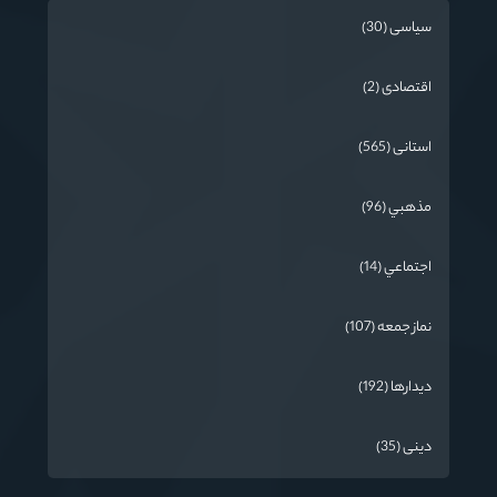
سیاسی (30)
اقتصادی (2)
استانی (565)
مذهبي (96)
اجتماعي (14)
نماز جمعه (107)
دیدارها (192)
دینی (35)